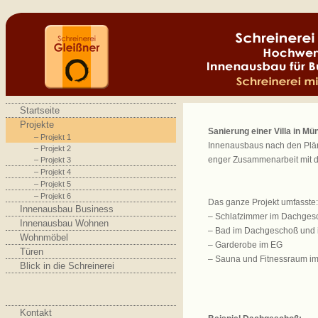
Startseite
Projekte
Sanierung einer Villa in M
– Projekt 1
Innenausbaus nach den Plän
– Projekt 2
enger Zusammenarbeit mit d
– Projekt 3
– Projekt 4
– Projekt 5
– Projekt 6
Das ganze Projekt umfasste:
Innenausbau Business
– Schlafzimmer im Dachges
Innenausbau Wohnen
– Bad im Dachgeschoß und 
Wohnmöbel
– Garderobe im EG
Türen
– Sauna und Fitnessraum i
Blick in die Schreinerei
Kontakt